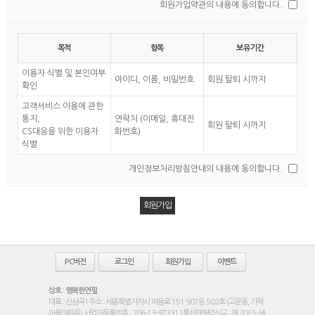
회원가입약관의 내용에 동의합니다.
목적
항목
보유기간
이용자 식별 및 본인여부
아이디, 이름, 비밀번호
회원 탈퇴 시까지
확인
고객서비스 이용에 관한
통지,
연락처 (이메일, 휴대전
회원 탈퇴 시까지
CS대응을 위한 이용자
화번호)
식별
개인정보처리방침안내의 내용에 동의합니다.
PC버전
로그인
회원가입
이벤트
상호 : 행복한연필
대표 : 신삼국 I 주소 : 세종특별자치시 마음로 151 907동 502호 (고운동, 가락
마을아파트) 사업자등록번호 : 206-13-97331 | 통신판매업신고 : 제 2015-세