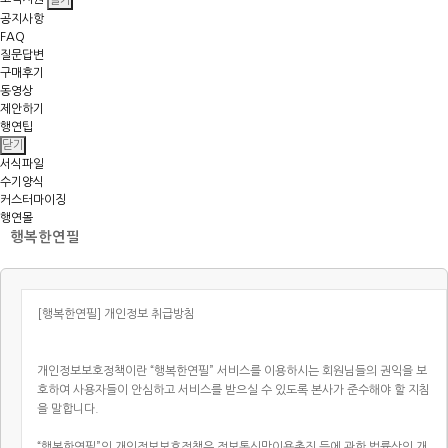
공지사항
FAQ
질문답변
구매후기
동영상
제안하기
행연팁
닫기
서식파일
수기양식
커스터마이징
행연몰
행복한연필